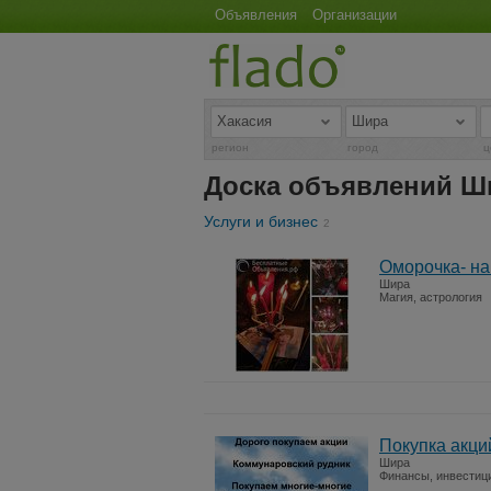
Объявления
Организации
регион
город
ц
Доска объявлений 
Услуги и бизнес
2
Оморочка- на
Шира
Магия, астрология
Покупка акци
Шира
Финансы, инвестиц