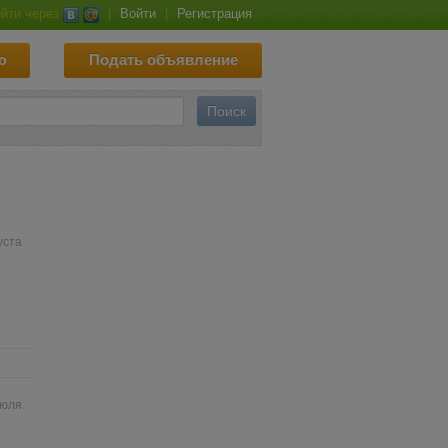
йти через
|
Войти
|
Регистрация
ю
Подать объявление
уста
июля