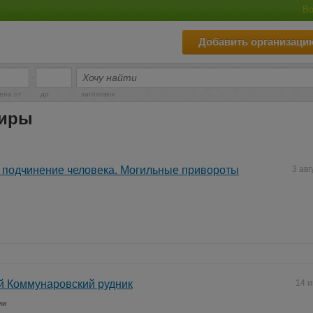
Во
Добавить организаци
-
ена от
до
заголовок
Ширы
 подчинение человека. Могильные привороты
3 авг
й Коммунаровский рудник
14 
ии