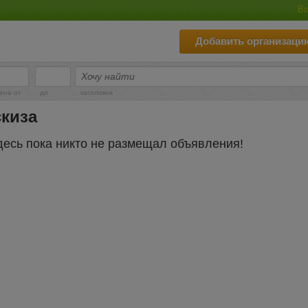
Во
Добавить организаци
-
ена от
до
заголовок
киза
десь пока никто не размещал объявления!