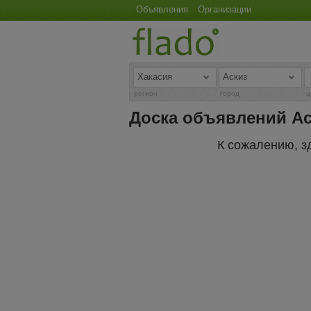
Объявления
Организации
регион
город
ц
Доска объявлений Ас
К сожалению, з