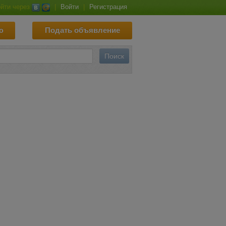
йти через
|
Войти
|
Регистрация
ю
Подать объявление