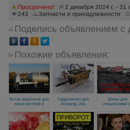
Просрочено!
2 декабря 2024 г. - 31 
243
Запчасти и принадлежности
Поделись объявлением с 
Похожие объявления:
Котлы варочные для
Гидромолот для
Шины для
мясо-костной и
Jonyang, Jcb,
спецтехники 
перьевой муки
Doosan, Yale, Hitachi,
склада
Atlet, Case