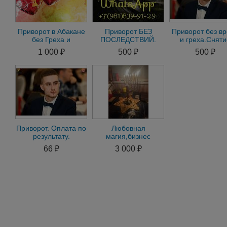
Приворот в Абакане
Приворот БЕЗ
Приворот без в
без Греха и
ПОСЛЕДСТВИЙ.
и греха.Сняти
Последствий.
Диагностика и
негатива.Устран
1 000 ₽
500 ₽
500 ₽
Приворот Мужа/
консультация-
измен.Гадани
Жены
БЕСПЛАТНО. er
Приворот. Оплата по
Любовная
результату.
магия,бизнес
Магическая помощь
магия,снятие
66 ₽
3 000 ₽
в бизнесе, семье и п
пор-0чи и
сглаза,гадание
приворот