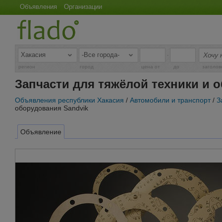
Объявления
Организации
-
регион
город
цена от
до
заголов
Запчасти для тяжёлой техники и 
Объявления республики Хакасия
/
Автомобили и транспорт
/
З
оборудования Sandvik
Объявление