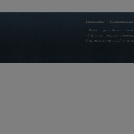
Соглашение
|
Обратная связь
Flado.ru -
доска бесплатных о
Сайт может содержать контент,
Оплачивая услуги на сайте, вы 