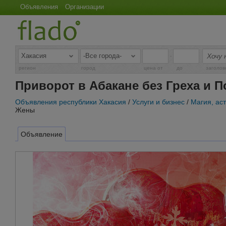
Объявления
Организации
-
регион
город
цена от
до
заголов
Приворот в Абакане без Греха и 
Объявления республики Хакасия
/
Услуги и бизнес
/
Магия, ас
Жены
Объявление