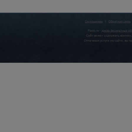
Соглашение
|
Обратная связь
Flado.ru -
доска бесплатных о
Сайт может содержать контент,
Оплачивая услуги на сайте, вы 