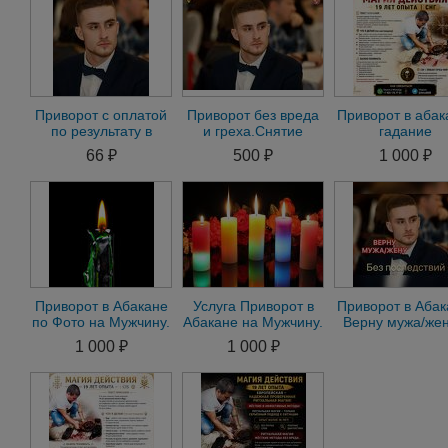
Приворот с оплатой
Приворот без вреда
Приворот в абак
по результату в
и греха.Снятие
гадание
Абакане.Приворот
негатива.Устранение
предсказани
66 ₽
500 ₽
1 000 ₽
без предоплаты
измен.Гадание
онлайн беспла
Приворот в Абакане
Услуга Приворот в
Приворот в Абак
по Фото на Мужчину.
Абакане на Мужчину.
Верну мужа/жен
Приворот в Абакане
Приворот на
семью в Абака
1 000 ₽
1 000 ₽
на Женщину
Женщину по Фото
Гадание Абак