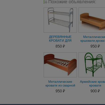
Похожие объявления:
ДЕРЕВЯННЫЕ
Металлическ
КРОВАТИ ДЛЯ
кршовати,крова
ПАНСИОНАТОВ,
оптом для рабо
850 ₽
950 ₽
КРОВАТИ ДЛЯ
РАБОЧИХ ОПТОМ.
Металлические
Армейские кров
кровати из сварной
кровати
сетки ,кровати для
металлическ
950 ₽
900 ₽
общежитий ,хостелы
оптом для
общежитий