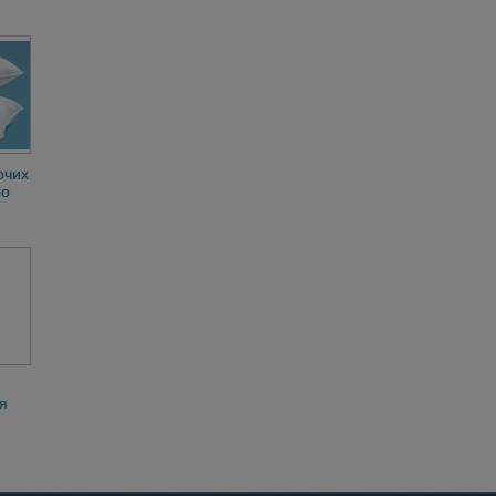
очих
ло
 руб
dr
я
ти