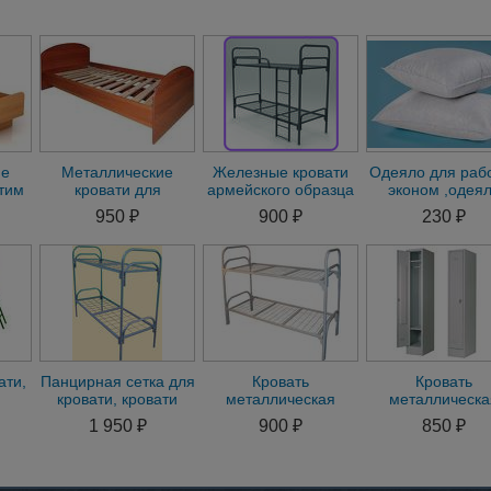
ие
Металлические
Железные кровати
Одеяло для раб
тим
кровати для
армейского образца
эконом ,одея
чих
лагерей., рабочих,
синтепон от 220
950 ₽
900 ₽
230 ₽
хостелов.
оптом ,одеяла 
ати,
Панцирная сетка для
Кровать
Кровать
кровати, кровати
металлическая
металлическа
ие
металлические
160х200, каркас
ярусная крова
1 950 ₽
900 ₽
850 ₽
дешевые купитьc
кровати
дешево
металлический
купить