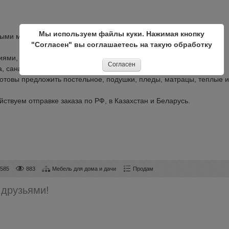
Мы используем файлы куки. Нажимая кнопку
чными металлическими сетками
"Согласен" вы соглашаетесь на такую обработку
ями, и наши кровати металлические от производителя напрямую
Согласен
, санатории, казармы, лагеря, пансионаты.
отовы предложить постельное, подушки, пледы, матрацы, теплые и
ствуем отправке заказа по РФ, в Казахстан и Беларусь.
8585
883
Мебель для дома и дачи
Продам
 друзьями!