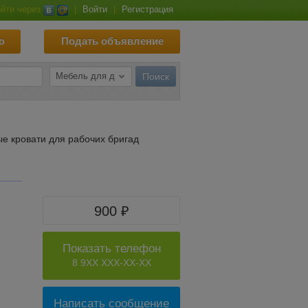
йти через
|
Войти
|
Регистрация
ю
Подать объявление
е кровати для рабочих бригад
900 ₽
Показать телефон
8 9XX XXX-XX-XX
Написать сообщение