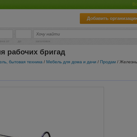
Во
Добавить организаци
-
ена от
до
заголовок
я рабочих бригад
ль, бытовая техника
/
Мебель для дома и дачи
/
Продам
/ Железны