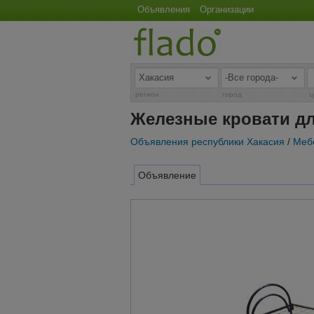
Объявления
Организации
регион
город
ц
Железные кровати дл
Объявления республики Хакасия
/
Мебе
Объявление