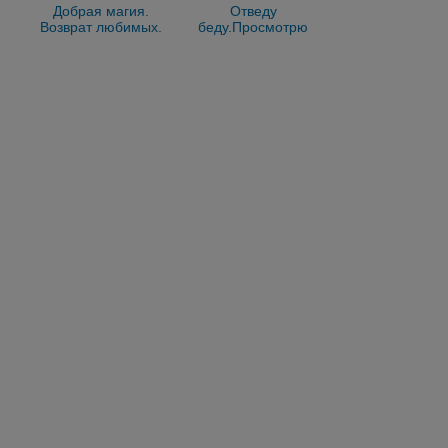
Добрая магия.
Отведу
Возврат любимых.
беду.Просмотрю
Очищение от
линию судьбы.Верну
негатива. Черногорск
любимых.Сниму
порчь