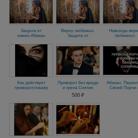
Защита от
Верну любимых.
Навсегда вер
измен.Абакан
Защита от
любимого
измен.Абакан
человека.Приго
Как действует
Приворот без вреда
Абакан. Перек
приворот,покажу
и греха.Снятие
Своей Порчи 
наглядно.Пригорск
негатива.Устранение
Болезни На
500 ₽
измен.Гадание
Обидчицу,
Соперницу