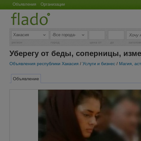
Объявления
Организации
-
регион
город
цена от
до
заголов
Уберегу от беды, соперницы, изме
Объявления республики Хакасия
/
Услуги и бизнес
/
Магия, ас
Объявление