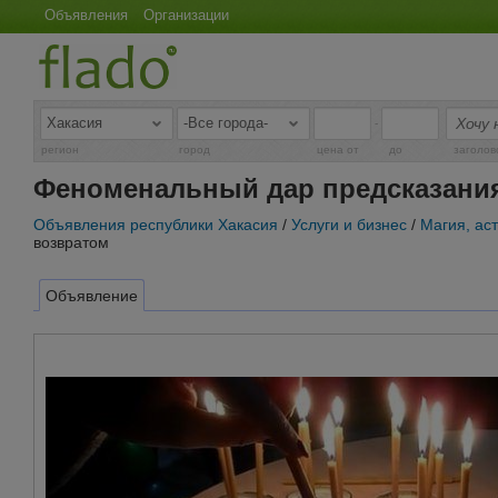
Объявления
Организации
-
регион
город
цена от
до
заголов
Феноменальный дар предсказания
Объявления республики Хакасия
/
Услуги и бизнес
/
Магия, ас
возвратом
Объявление