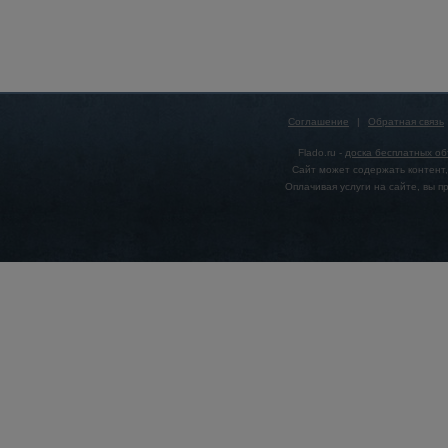
Соглашение
|
Обратная связь
Flado.ru -
доска бесплатных о
Сайт может содержать контент,
Оплачивая услуги на сайте, вы 