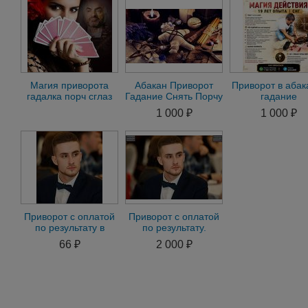
привороты. Снятие
Новосибирске,
Сват, кладби
порчи
гадание, порчая с
Магия приворота
Абакан Приворот
Приворот в абак
гадалка порч сглаз
Гадание Снять Порчу
гадание
гадание
Остуда Рассорка
предсказани
1 000 ₽
1 000 ₽
ясновидящая таро
Присушка Привязка
онлайн беспла
Приворот с оплатой
Приворот с оплатой
по результату в
по результату.
Абакане.Приворот
Гадание. снятие
66 ₽
2 000 ₽
без предоплаты
негатива 71